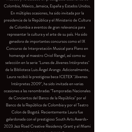
Colombia, México, Jamaica, España y Estados Unidos.
En múltiples ocasiones, ha sido invitada por la
presidencia de la República y el Ministerio de Cultura
de Colombia a eventos de gran relevancia para
representar la cultura y el arte de su país. Ha sido
ganadora de importantes concursos como el IX
Concurso de Interpretación Musical para Piano en
homenaje al maestro Oriol Rangel, así como su
selección en la serie "Lunes de Jóvenes Intérpretes"
de la Biblioteca Luis Ángel Arango. Adicionalmente,
Laura recibió la prestigiosa beca ICETEX "Jóvenes
Intérpretes 2009", ha sido invitada en varias
ocasiones a las renombradas "Temporadas Nacionales
de Conciertos del Banco de la República" por el
Banco de la República de Colombia y por el Teatro
Colon de Bogotá. Recientemente Laura fue
galardonada con el prestigioso South Arts Awards-
2023 Jazz Road Creative Residency Grant y el Miami