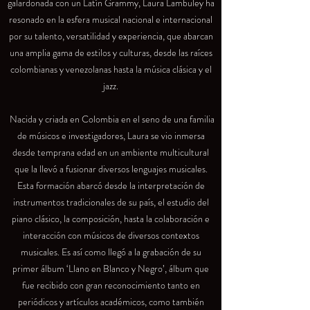
galardonada con un Latín Grammy, Laura Lambuley ha
resonado en la esfera musical nacional e internacional
por su talento, versatilidad y experiencia, que abarcan
una amplia gama de estilos y culturas, desde las raíces
colombianas y venezolanas hasta la música clásica y el
jazz.
Nacida y criada en Colombia en el seno de una familia
de músicos e investigadores, Laura se vio inmersa
desde temprana edad en un ambiente multicultural
que la llevó a fusionar diversos lenguajes musicales.
Esta formación abarcó desde la interpretación de
instrumentos tradicionales de su país, el estudio del
piano clásico, la composición, hasta la colaboración e
interacción con músicos de diversos contextos
musicales. Es así como llegó a la grabación de su
primer álbum ‘Llano en Blanco y Negro’, álbum que
fue recibido con gran reconocimiento tanto en
periódicos y artículos académicos, como también