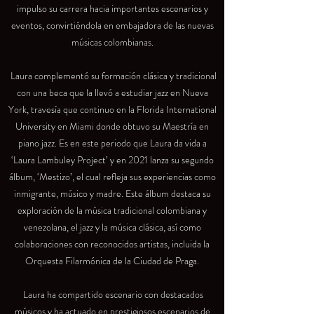
impulso su carrera hacia importantes escenarios y
eventos, convirtiéndola en embajadora de las nuevas
músicas colombianas.
Laura complementó su formación clásica y tradicional
con una beca que la llevó a estudiar jazz en Nueva
York, travesía que continuo en la Florida International
University en Miami donde obtuvo su Maestría en
piano jazz. Es en este periodo que Laura da vida a
‘Laura Lambuley Project’ y en 2021 lanza su segundo
álbum, ‘Mestizo’, el cual refleja sus experiencias como
inmigrante, músico y madre. Este álbum destaca su
exploración de la música tradicional colombiana y
venezolana, el jazz y la música clásica, así como
colaboraciones con reconocidos artistas, incluida la
Orquesta Filarmónica de la Ciudad de Praga.
Laura ha compartido escenario con destacados
músicos y ha actuado en prestigiosos escenarios de